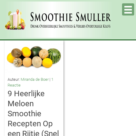
Tog
nav
Auteur:
Miranda de Boer
|
1
Reactie
9 Heerlijke
Meloen
Smoothie
Recepten Op
een Rijtje (Snel