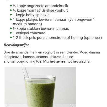
½ kopje ongezoete amandelmelk
⅓ kopje ‘non fat’ Griekse yoghurt
1 kopje baby spinazie
1 kopje plakjes bevroren banaan (van ongeveer 1
medium banaan)
½ kopje stukken bevroren ananas
1 eetlepel chiazaad
1-2 theelepels pure ahornsiroop of honing (optioneel)
Bereidingswijze
Doe de amandelmelk en yoghurt in een blender. Voeg daarna
de spinazie, banaan, ananas, chiazaad en de
ahornsiroop/honing toe. Mix het geheel tot het glad is.