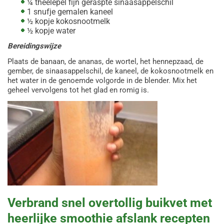
¼ theelepel fijn geraspte sinaasappelschil
1 snufje gemalen kaneel
½ kopje kokosnootmelk
½ kopje water
Bereidingswijze
Plaats de banaan, de ananas, de wortel, het hennepzaad, de
gember, de sinaasappelschil, de kaneel, de kokosnootmelk en
het water in de genoemde volgorde in de blender. Mix het
geheel vervolgens tot het glad en romig is.
Verbrand snel overtollig buikvet met
heerlijke smoothie afslank recepten