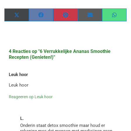
Share
Share
Share
Share
Share
on
on
on
on
on
X
Facebook
Pinterest
Email
WhatsA
(Twitter)
4 Reacties op
"6 Verrukkelijke Ananas Smoothie
Recepten (Genieten!)"
Leuk hoor
Leuk hoor
Reageeren op Leuk hoor
L.
Onderin staat detox smoothie maar houd er
rekening mee dat mensen met medicijnen geen