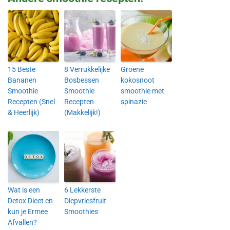
15 Beste
8 Verrukkelijke
Groene
Bananen
Bosbessen
kokosnoot
Smoothie
Smoothie
smoothie met
Recepten (Snel
Recepten
spinazie
& Heerlijk)
(Makkelijk!)
Wat is een
6 Lekkerste
Detox Dieet en
Diepvriesfruit
kun je Ermee
Smoothies
Afvallen?