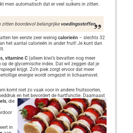
kt men automatisch dat er veel suikers in zitten.
 zitten boordevol belangrijke
voedingsstoffen
.
tten ten eerste zeer weinig
calorieën
– slechts 32
an het aantal calorieën in ander fruit! Je kunt dan
lt.
ls, vitamine C
(alleen kiwi’s bevatten nog meer
g
op de glycemische index. Dat wil zeggen dat je
spiegel krijgt. Zo’n piek zorgt ervoor dat meer
rtollige energie wordt omgezet in lichaamsvet.
ium komt niet zo vaak voor in andere fruitsoorten,
oeddruk en het bevordert de hartfunctie.
Daarnaast
els
, die
.
ardoor
ert in
e
aan