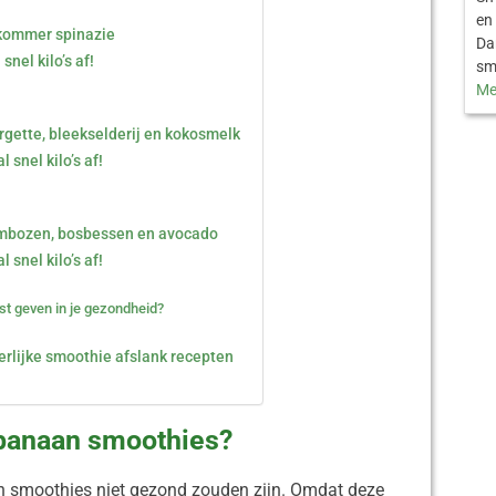
en
kommer spinazie
Dan
nel kilo’s af!
sm
Me
gette, bleekselderij en kokosmelk
 snel kilo’s af!
ambozen, bosbessen en avocado
 snel kilo’s af!
ost geven in je gezondheid?
erlijke smoothie afslank recepten
 banaan smoothies?
 smoothies niet gezond zouden zijn. Omdat deze