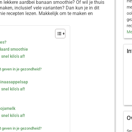
He
n lekkere aardbei banaan smoothie? Of wil je thuis
me
ken, inclusief vele varianten? Dan kun je in dit
hie recepten lezen. Makkelijk om te maken en
oo
ge
re
Me
ies?
daard smoothie
In
nel kilo’s af!
st geven in je gezondheid?
sinaasappelsap
nel kilo’s af!
sojamelk
nel kilo’s af!
O
st geven in je gezondheid?
Sm