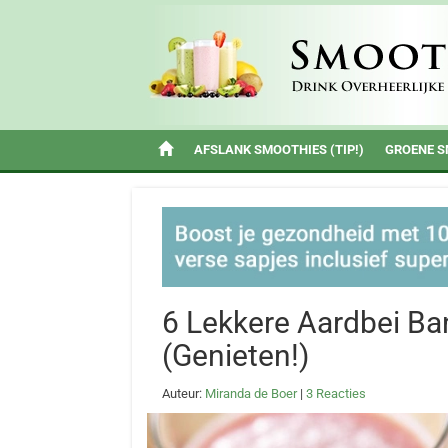
AFSLANK SMOOTHIES (TIP!)
GROENE S
6 Lekkere Aardbei B
(Genieten!)
Auteur:
Miranda de Boer
|
3 Reacties