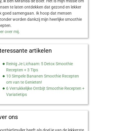
y, ik ben Miranda de Boer. Het is mijn missie om
nsen te laten ontdekken dat gezond en lekker
k goed samengaan. Ik hoop dat mensen
zonder worden dankzij mijn heerlijke smoothie
cepten.
er over mij
.
teressante artikelen
Reinig Je Lichaam: 5 Detox Smoothie
Recepten + 3 Tips
10 Simpele Bananen Smoothie Recepten
om van te Genieten!
6 Verrukkelijke Ontbijt Smoothie Recepten +
Variatietips
ver ons
oothieSmuller heeft als doel je van de lekkerste