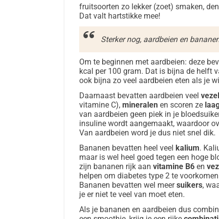
fruitsoorten zo lekker (zoet) smaken, den
Dat valt hartstikke mee!
Sterker nog, aardbeien en bananen
Om te beginnen met aardbeien: deze beva
kcal per 100 gram. Dat is bijna de helft v
ook bijna zo veel aardbeien eten als je wi
Daarnaast bevatten aardbeien veel
veze
vitamine C),
mineralen
en scoren ze
laa
van aardbeien geen piek in je bloedsuiker
insuline wordt aangemaakt, waardoor ove
Van aardbeien word je dus niet snel dik.
Bananen bevatten heel veel
kalium
. Kal
maar is wel heel goed tegen een hoge bl
zijn bananen rijk aan
vitamine
B6
en
vez
helpen om diabetes type 2 te voorkomen
Bananen bevatten wel meer
suikers
, wa
je er niet te veel van moet eten.
Als je bananen en aardbeien dus combine
een smoothie, krijg je een rijke
combinati