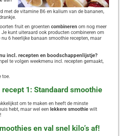
rd met de vitamine B6 en kalium van de bananen,
 drankje.
soorten fruit en groenten
combineren
om nog meer
n. Je kunt uiteraard ook producten combineren om
e nu 6 heerlijke banaan smoothie recepten, maar
nu incl. recepten en boodschappenlijstje?
mpel te volgen weekmenu incl. recepten gemaakt,
 toe.
 recept 1: Standaard smoothie
kkelijkst om te maken en heeft de minste
n huis hebt, maar wel een
lekkere smoothie
wilt
!
oothies en val snel kilo’s af!