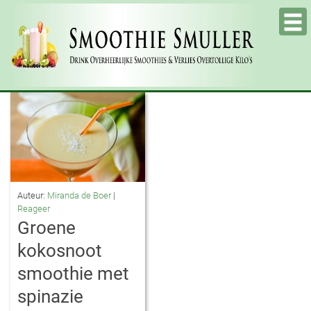
Tog
nav
Auteur:
Miranda de Boer
|
Reageer
Groene
kokosnoot
smoothie met
spinazie