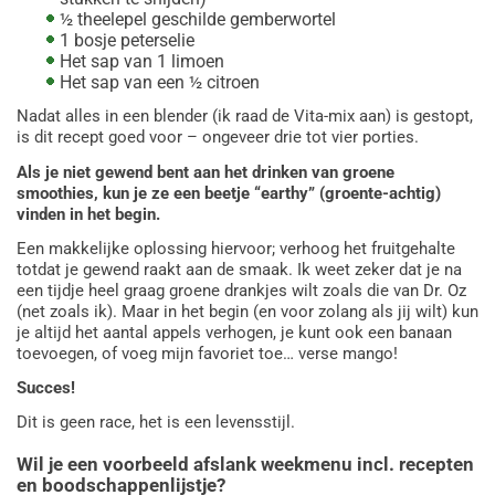
½ theelepel geschilde gemberwortel
1 bosje peterselie
Het sap van 1 limoen
Het sap van een ½ citroen
Nadat alles in een blender (ik raad de Vita-mix aan) is gestopt,
is dit recept goed voor – ongeveer drie tot vier porties.
Lovgivningens indvirkning på
Als je niet gewend bent aan het drinken van groene
smoothies, kun je ze een beetje “earthy” (groente-achtig)
online casino reklame i
vinden in het begin.
Danmark
Een makkelijke oplossing hiervoor; verhoog het fruitgehalte
totdat je gewend raakt aan de smaak. Ik weet zeker dat je na
een tijdje heel graag groene drankjes wilt zoals die van Dr. Oz
I de seneste år er online casinoer blevet stadig mere populære
(net zoals ik). Maar in het begin (en voor zolang als jij wilt) kun
i Danmark. Dette skyldes delvis den øgede tilgængelighed af
je altijd het aantal appels verhogen, je kunt ook een banaan
online spilplatforme samt bekvemmeligheden ved at spille
toevoegen, of voeg mijn favoriet toe… verse mango!
hjemmefra. Men med den stigende popularitet af online
casinoer er der også opstået bekymring omkring den reklame,
Succes!
der bruges til at promovere disse spilplatforme. Lovgivningen i
Danmark har derfor haft en betydelig indvirkning på online
Dit is geen race, het is een levensstijl.
casino reklame for at sikre, at den er fair, ansvarlig og ikke
misvisende.
Wil je een voorbeeld afslank weekmenu incl. recepten
en boodschappenlijstje?