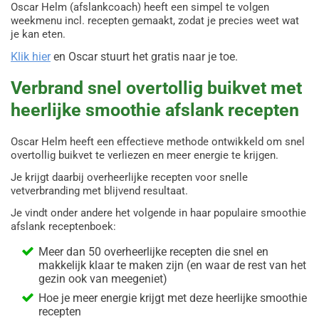
1. Baggrund af online casino reklame i Danmark
Oscar Helm (afslankcoach) heeft een simpel te volgen
weekmenu incl. recepten gemaakt, zodat je precies weet wat
Online casino reklame har altid været en vigtig del af
je kan eten.
spilindustrien. Det er en måde for casinoerne at tiltrække nye
spillere og markedsføre deres tjenester. Før indførelsen af
Klik hier
en Oscar stuurt het gratis naar je toe.
lovgivning på området var der imidlertid ingen klare
retningslinjer for, hvordan reklame for online casinoer skulle
Verbrand snel overtollig buikvet met
håndteres. Dette førte til bekymring omkring misvisende
reklamer og risikoen for at tiltrække sårbare spillere.
heerlijke smoothie afslank recepten
2. Indførelsen af lovgivning om online casino reklame
Oscar Helm heeft een effectieve methode ontwikkeld om snel
For at imødegå disse bekymringer indførte den danske
overtollig buikvet te verliezen en meer energie te krijgen.
regering i 2012 en ny lovgivning, der regulerer online casino
reklame. Loven har til formål at beskytte forbrugerne og sikre,
Je krijgt daarbij overheerlijke recepten voor snelle
at reklamer er ærlige, retfærdige og
ikke misvisende
. Denne
vetverbranding met blijvend resultaat.
lovgivning har haft en betydelig indvirkning på online casino
Je vindt onder andere het volgende in haar populaire smoothie
reklame i Danmark.
afslank receptenboek:
2.1 Krav til reklameindhold
Meer dan 50 overheerlijke recepten die snel en
Ifølge lovgivningen skal online casino reklamer være klare og
makkelijk klaar te maken zijn (en waar de rest van het
tydelige. De må ikke indeholde falske oplysninger eller
gezin ook van meegeniet)
forsøge at vildlede forbrugerne. Reklamerne skal også
Hoe je meer energie krijgt met deze heerlijke smoothie
indeholde tydelige oplysninger om risici ved spil og ansvarligt
recepten
spil. Dette sikrer, at forbrugerne er informerede og kan træffe