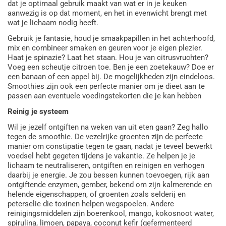
dat je optimaal gebruik maakt van wat er in je keuken
aanwezig is op dat moment, en het in evenwicht brengt met
wat je lichaam nodig heeft.
Gebruik je fantasie, houd je smaakpapillen in het achterhoofd,
mix en combineer smaken en geuren voor je eigen plezier.
Haat je spinazie? Laat het staan. Hou je van citrusvruchten?
Voeg een scheutje citroen toe. Ben je een zoetekauw? Doe er
een banaan of een appel bij. De mogelijkheden zijn eindeloos.
Smoothies zijn ook een perfecte manier om je dieet aan te
passen aan eventuele voedingstekorten die je kan hebben
Reinig je systeem
Wil je jezelf ontgiften na weken van uit eten gaan? Zeg hallo
tegen de smoothie. De vezelrijke groenten zijn de perfecte
manier om constipatie tegen te gaan, nadat je teveel bewerkt
voedsel hebt gegeten tijdens je vakantie. Ze helpen je je
lichaam te neutraliseren, ontgiften en reinigen en verhogen
daarbij je energie. Je zou bessen kunnen toevoegen, rijk aan
ontgiftende enzymen, gember, bekend om zijn kalmerende en
helende eigenschappen, of groenten zoals selderij en
peterselie die toxinen helpen wegspoelen. Andere
reinigingsmiddelen zijn boerenkool, mango, kokosnoot water,
spirulina, limoen, papaya, coconut kefir (gefermenteerd