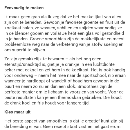
Eenvoudig te maken
Ik maak geen grap als ik zeg dat ze het makkelijkst van alles
zijn om te bereiden. Gewoon je favoriete groente en fruit uit de
koelkast halen, ze wassen, schillen en snijden waar nodig, ze
in de blender gooien en voilà! Je hebt een glas vol gezondheid
in je handen. Groene smoothies zijn de makkelijkste en meest
probleemloze weg naar de verbetering van je stofwisseling en
om superfit te blijven.
Ze zijn gemakkelijk te bewaren – als het nog geen
etenstijd/snacktijd is, giet je je drankje in een luchtdichte
beker met deksel en zet hem in de koelkast. Het is ook handig
voor onderweg – neem het mee naar de sportschool, nip eraan
wanneer je hardloopt of wandelt of houd hem gewoon in de
buurt en neem zo nu en dan een slok. Smoothies zijn de
perfecte manier om je lichaam te voorzien van vocht. Voor de
beste resultaten kan je een thermoskan gebruiken. Die houdt
de drank koel en fris houdt voor langere tijd.
Kies maar uit
Het beste aspect van smoothies is dat je creatief kunt zijn bij
de bereiding er van. Geen recept staat vast en het gaat erom