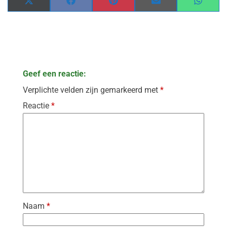
Share
Share
Share
Share
Share
on
on
on
on
on
X
Facebook
Pinterest
Email
WhatsA
(Twitter)
Geef een reactie:
Verplichte velden zijn gemarkeerd met
*
Reactie
*
Naam
*