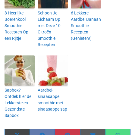
8 Heerlijke
Schoon Je
6 Lekkere
Boerenkool
Lichaam Op
Aardbei Banaan
Smoothie
met Deze 10
Smoothie
Recepten Op
Citroën
Recepten
een Rijtje
Smoothie
(Genieten!)
Recepten
Sapbox?
Aardbei-
Ontdek hier de
sinaasappel
Lekkerste en
smoothie met
Gezondste
sinaasappelsap
Sapbox