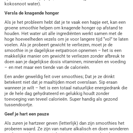
kokosnoot water).
Versla de knagende honger
Als je het probleem hebt dat je te vaak een hapje eet, kan een
groene smoothie helpen om knagende honger op afstand te
houden. Het water uit alle ingrediënten werkt samen met de
hoge hoeveelheden vezels om je voor langere tijd “vol” te laten
voelen. Als je probeert gewicht te verliezen, moet je de
smoothie in je dagelijkse eetpatroon opnemen – het is een
makkelijke manier om gewicht te verliezen zonder afbreuk te
doen aan je dagelijkse dosis vitaminen, mineralen en voeding
– en met maar een tiende van de calorieën.
Een ander geweldig feit over smoothies; Dat je ze drinkt
betekent niet dat je ​​maaltijden moet overslaan. Sip eraan
wanneer je wilt – het is een totaal natuurlijke energiedrank die
je de hele dag gehydrateerd en gelukkig houdt zonder
toevoeging van teveel calorieën. Super handig als gezond
tussendoortje.
Geef je hart een pauze
Als zuren je hartzeer geven (letterlijk) dan zijn smoothies het
proberen waard. Ze zijn van nature alkalisch en doen wonderen