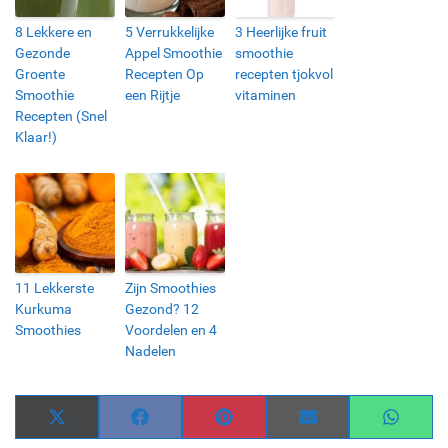
8 Lekkere en
5 Verrukkelijke
3 Heerlijke fruit
Gezonde
Appel Smoothie
smoothie
Groente
Recepten Op
recepten tjokvol
Smoothie
een Rijtje
vitaminen
Recepten (Snel
Klaar!)
11 Lekkerste
Zijn Smoothies
Kurkuma
Gezond? 12
Smoothies
Voordelen en 4
Nadelen
Share
Share
Share
Share
Share
on
on
on
on
on