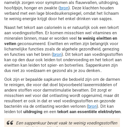
namelijk zorgen voor symptomen als flauwvallen, uitdroging,
hoofdpijn, honger en zwakte (
bron
). Deze klachten houden
verband met een lage bloedsuikerspiegel, omdat het lichaam
te weinig energie krijgt door het enkel drinken van sapjes.
Naast het tekort aan calorieën is er natuurlijk ook een tekort
aan voedingsstoffen. Er komen misschien wel vitamines en
mineralen binnen, maar er worden veel
te weinig eiwitten en
vetten
geconsumeerd. Eiwitten en vetten zijn belangrijk voor
lichamelijke functies zoals de algehele gezondheid, genezing
en functies van het brein (
bron
). Dit tekort aan voedingsstoffen
kan op den duur ook leiden tot ondervoeding en het tekort aan
eiwitten kan leiden tot spier- en botverlies. Sappenkuren zijn
dus niet zo voedzaam en gezond als je zou denken..
Ook zijn er bepaalde sapkuren die bedoeld zijn om de darmen
te reinigen, die voor dat doel bijvoorbeeld laxeermiddelen of
andere stoffen voor darmstimulatie bevatten. Dit zorgt er
misschien wel voor dat ontlasting wordt opgeruimd, maar dit
resulteert er ook in dat er veel voedingsstoffen en gezonde
bacteriën via de ontlasting worden verloren (
bron
). Dit kan
leiden tot
uitdroging
en een
tekort aan essentiële elektrolyten
.
Een sappenkuur bevat vaak te weinig voedingsstoffen