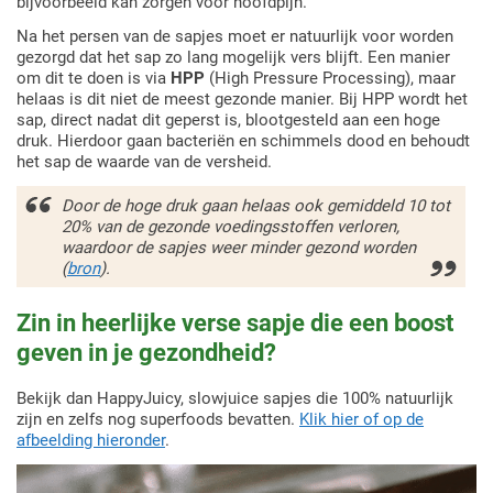
bijvoorbeeld kan zorgen voor hoofdpijn.
Na het persen van de sapjes moet er natuurlijk voor worden
gezorgd dat het sap zo lang mogelijk vers blijft. Een manier
om dit te doen is via
HPP
(High Pressure Processing), maar
helaas is dit niet de meest gezonde manier. Bij HPP wordt het
sap, direct nadat dit geperst is, blootgesteld aan een hoge
druk. Hierdoor gaan bacteriën en schimmels dood en behoudt
het sap de waarde van de versheid.
Door de hoge druk gaan helaas ook gemiddeld 10 tot
20% van de gezonde voedingsstoffen verloren,
waardoor de sapjes weer minder gezond worden
(
bron
).
Zin in heerlijke verse sapje die een boost
geven in je gezondheid?
Bekijk dan HappyJuicy, slowjuice sapjes die 100% natuurlijk
zijn en zelfs nog superfoods bevatten.
Klik hier of op de
afbeelding hieronder
.