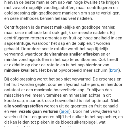
hiervan de beste manier om sap van hoge kwaliteit te krijgen
met zoveel mogelijk voedingsstoffen, maar centrifugeren en
cold-pressing zijn goedkopere manieren om sap te verkrijgen,
en deze methodes kennen helaas veel nadelen.
Centrifugeren is de meest makkelijke en goedkope manier,
maar deze methode kent ook gelijk de meeste nadelen. Bij
centrifugeren roteren groentes en fruit op hoge snelheid in een
sapcentrifuge, waardoor het sap en de pulp eruit worden
gehaald. Door deze snelle rotatie wordt het sap tijdelijk
verwarmd, waardoor de
vitamines sneller afbreken
en er
minder voedingsstoffen in het sap terechtkomen. Ook treedt
er oxidatie op door de rotatie en is het sap hierdoor van
mindere kwaliteit
. Het bevat bijvoorbeeld meer schuim (
bron
).
Bij cold-pressing wordt het sap niet verwarmd. De groentes en
het fruit worden geplet door een hydraulische pers, en hierdoor
ontstaat er een maximale hoeveelheid sap. Er blijven dan
misschien wel meer vitamines en mineralen achter in dit
koude sap, maar ook deze hoeveelheid is niet optimaal.
Niet
alle voedingsstoffen
worden uit de groentes en fruit gehaald
en veel
vezels gaan verloren
(
bron
). Door het verwijderen van
vezels uit fruit en groentes blijft het suiker in het sap achter, en
dit kan leiden tot pieken in de bloedsuikerspiegel, wat