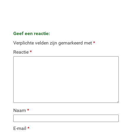
X
Facebook
Pinterest
Email
WhatsA
(Twitter)
Geef een reactie:
Verplichte velden zijn gemarkeerd met
*
Reactie
*
Naam
*
E-mail
*