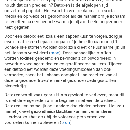
houdt dat dan precies in? Detoxen is de afgelopen tijd
ontzettend populair. Het wordt in veel reclames, op social
media en op websites gepromoot als dé manier om je lichaam
te resetten na een periode waarin je bijvoorbeeld ongezonder
hebt gegeten.
Door een detoxdieet, zoals een sappenkuur, te volgen, zorg je
ervoor dat je een bepaald orgaan of je hele lichaam ontgift.
Schadelijke stoffen worden door zo’n dieet of kuur namelijk uit
het lichaam verwijderd (
bron
). Deze schadelijke stoffen
worden
toxines
genoemd en bevinden zich bijvoorbeeld in
bewerkte voedingsmiddelen en geraffineerde suikers. Tijdens
een detoxdieet worden deze voedingsmiddelen dan ook
vermeden, zodat het lichaam compleet kan resetten van al
deze ongezonde ‘troep’ en enkel gezonde voedingsstoffen
binnenkrijgt.
Detoxen wordt vaak gebruikt om gewicht te verliezen, maar dit
is niet de enige reden om te beginnen met een detoxdieet.
Detoxen kan namelijk ook andere doeleinden hebben. Het zou
namelijk veel
gezondheidsklachten
kunnen verminderen.
Hierdoor zou het ook bij de volgende problemen veel
voordelen kunnen opleveren (
bron
):